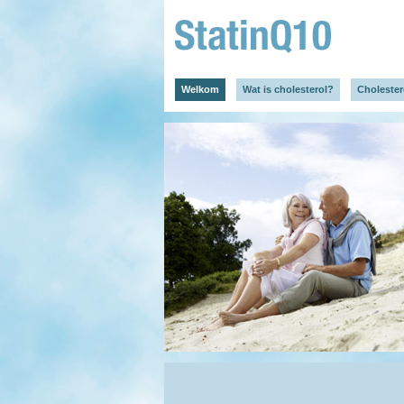
Welkom
Wat is cholesterol?
Cholester