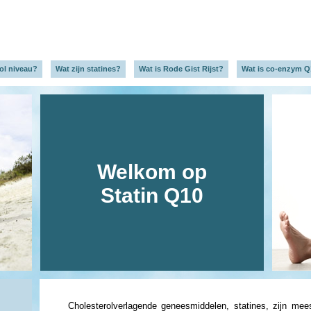
ol niveau?
Wat zijn statines?
Wat is Rode Gist Rijst?
Wat is co-enzym 
Welkom op
Statin Q10
Cholesterolverlagende geneesmiddelen, statines, zijn mees